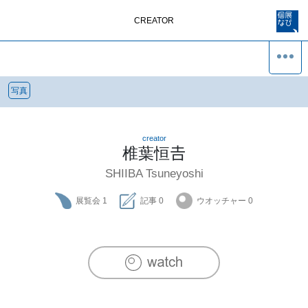
CREATOR
写真
creator
椎葉恒𠮷
SHIIBA Tsuneyoshi
展覧会
1
記事
0
ウオッチャー
0