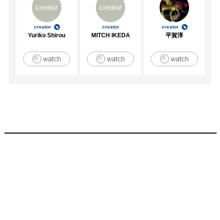
creator
creator
creator
creator
creator
Yuriko Shirou
MITCH IKEDA
平賀淳