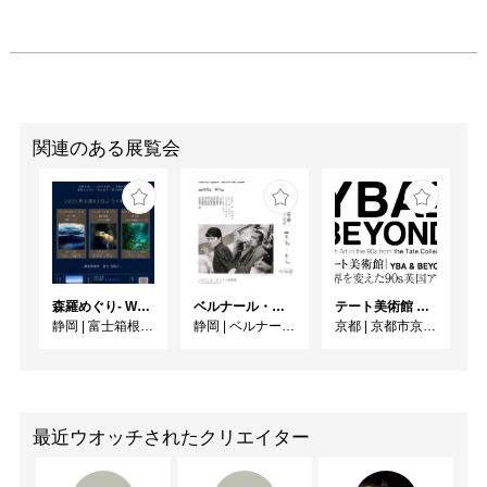
関連のある展覧会
森羅めぐり- Wandering in Shinra -
ベルナール・ビュフェと写真 ーカメラがとらえたビュフェとその時代、そして21 世紀へ
テート美術館 ― YBA & BEYOND 世界を変えた90s英国アート
静岡
|
富士箱根カントリークラブ
静岡
|
ベルナール・ビュフェ美術館
京都
|
京都市京セラ美術館
最近ウオッチされたクリエイター