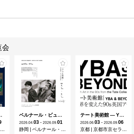
覧会
ng in Shinra -
ベルナール・ビュフェと写真 ーカメラがとらえたビュフェとその時代、そして21 世紀へ
テート美術館 ― YBA & BEYOND 世界を変えた90s英国アート
9
03
-
01
03
-
06
2026
.
04
.
2026
.
09
.
2026
.
06
.
2026
.
09
.
静岡
|
ベルナール・ビュフェ美術館
京都
|
京都市京セラ美術館