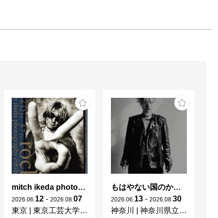
mitch ikeda photography exhibition「rocks」
もはやない国のかつてない光 東ドイツの女性写真家たち
杉
12
-
07
13
-
30
2026
.
06
.
2026
.
08
.
2026
.
06
.
2026
.
08
.
20
東京
|
東京工芸大学 写大ギャラリー
神奈川
|
神奈川県立近代美術館 葉山
東