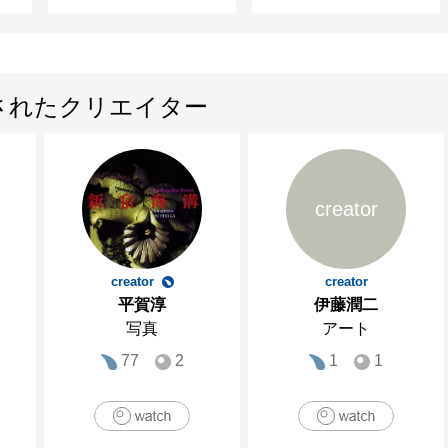
されたクリエイター
creator
creator
creator
平賀淳
伊藤潤二
写真
アート
77
2
1
1