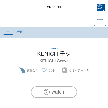
CREATOR
アート
#
絵画
creator
KENICHI千や
KENICHI Senya
展覧会
1
記事
0
ウオッチャー
0