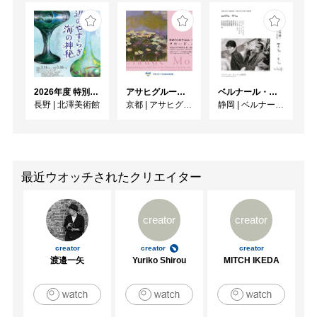
2026年度 特別展「ガレとドーム、アール･ヌーヴォーのガラス 水辺のやすらぎ、海の神秘」
アサヒグループ大山崎山荘美術館 開館30周年記念展「没後100年 クロード・モネ」
ベルナール・ビュフェと写真 ーカメラがとらえたビュフェとその時代、そして21 世紀へ
長野
|
北澤美術館
京都
|
アサヒグループ大山崎山荘美術館
静岡
|
ベルナール・ビュフェ美術館
最近ウオッチされたクリエイター
creator
creator
creator
creator
creator
渡邉一矢
Yuriko Shirou
MITCH IKEDA