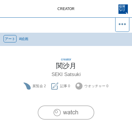
CREATOR
アート
#
絵画
creator
関沙月
SEKI Satsuki
展覧会
2
記事
0
ウオッチャー
0