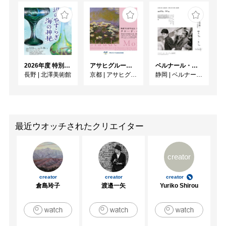
2026年度 特別展「ガレとドーム、アール･ヌーヴォーのガラス 水辺のやすらぎ、海の神秘」
アサヒグループ大山崎山荘美術館 開館30周年記念展「没後100年 クロード・モネ」
ベルナール・ビュフェと写真 ーカメラがとらえたビュフェとその時代、そして21 世紀へ
長野
|
北澤美術館
京都
|
アサヒグループ大山崎山荘美術館
静岡
|
ベルナール・ビュフェ美術館
最近ウオッチされたクリエイター
creator
creator
creator
creator
倉島玲子
渡邉一矢
Yuriko Shirou