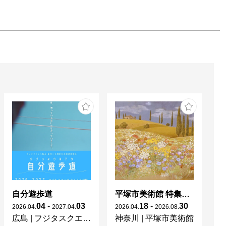
自分遊歩道
平塚市美術館 特集展 花の表現、その多様性／特別展示 新収蔵品展
04
-
03
18
-
30
2026
.
04
.
2027
.
04
.
2026
.
04
.
2026
.
08
.
20
広島
|
フジタスクエアまるくる大野
神奈川
|
平塚市美術館
京