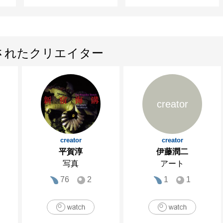
されたクリエイター
creator
creator
creator
平賀淳
伊藤潤二
写真
アート
76
2
1
1