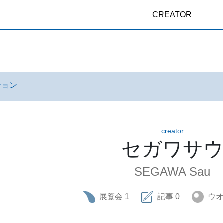
CREATOR
ション
creator
セガワサ
SEGAWA Sau
展覧会
1
記事
0
ウ