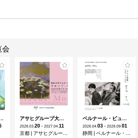
覧会
ガレとドーム、アール･ヌーヴォーのガラス 水辺のやすらぎ、海の神秘」
アサヒグループ大山崎山荘美術館 開館30周年記念展「没後100年 クロード・モネ」
ベルナール・ビュフェと写真 ーカメラがとらえたビュフェとその時代、そして21 世紀へ
6
20
-
11
03
-
01
2026
.
03
.
2027
.
04
.
2026
.
04
.
2026
.
09
.
京都
|
アサヒグループ大山崎山荘美術館
静岡
|
ベルナール・ビュフェ美術館