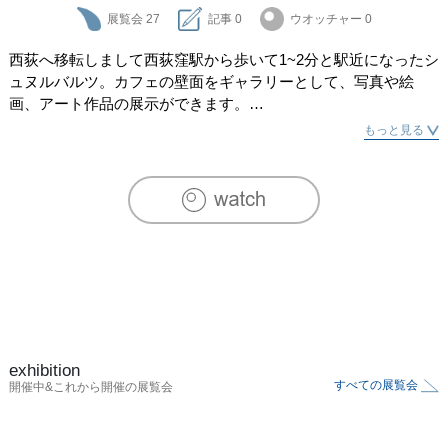
展覧会
27
記事
0
ウオッチャー
0
西荻へ移転しまして西荻窪駅から歩いて1~2分と駅近になったシ
ュヌルバルツ。カフェの壁面をギャラリーとして、写真や絵
画、アート作品の展示ができます。

もっと見る
壁面ギャラリーは片面or全面と選ぶことができ、座席がない壁
面、座席のある壁面をご用意しております。

ハンドドリップ珈琲や紅茶、ケーキや食事と一緒に、語らいな
がら楽しんだり、じっくりと眺めたり。ギャラリー目的以外の
方、カフェ利用の方、ふと休憩に立ち寄った方にもアピールで
きるカフェの壁面ギャラリー。カフェ壁面全体へ展示して世界
観をだしたり、一部だけ展示したり、レンタルボックスで物販
をしたり、規模とご予算に合わせてご利用いただけます。
exhibition
すべての展覧会
開催中&これから開催の展覧会