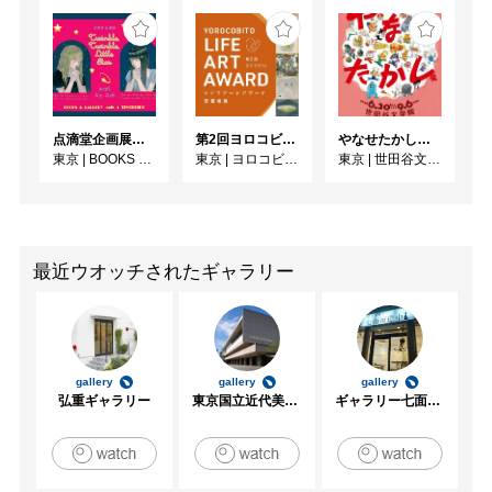
点滴堂企画展「Twinkle, Twinkle, Little Star」
第2回ヨロコビtoライフアートアワード受賞者展
やなせたかし展 人生はよろこばせごっこ
東京
|
BOOKS & GALLERY cafe 点滴堂
東京
|
ヨロコビtoギャラリー
東京
|
世田谷文学館
最近ウオッチされたギャラリー
gallery
gallery
gallery
弘重ギャラリー
東京国立近代美術館
ギャラリー七面坂途中