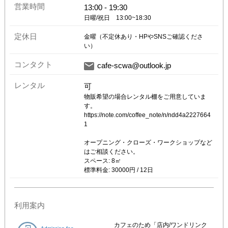
営業時間
13:00
-
19:30
定休日
金曜（不定休あり・HPやSNSご確認くださ
い）
コンタクト
cafe-scwa@outlook.jp
レンタル
可
物販希望の場合レンタル棚をご用意していま
す。

https://note.com/coffee_note/n/ndd4a2227664
1

オープニング・クローズ・ワークショップなど
スペース:
8
㎡
標準料金:
30000
円
/
12
日
利用案内
カフェのため「店内/ワンドリンク