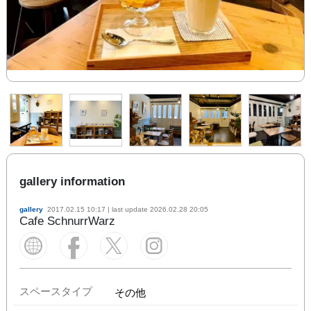
gallery information
gallery
2017.02.15 10:17
| last update
2026.02.28 20:05
Cafe SchnurrWarz
スペースタイプ
その他