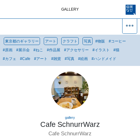
GALLERY
東京都のギャラリー
アート
クラフト
写真
#
物販
#
コーヒー
#
原画
#
展示会
#
ねこ
#
作品展
#
アクセサリー
#
イラスト
#
猫
#
カフェ
#
Cafe
#
アート
#
雑貨
#
写真
#
絵画
#
ハンドメイド
gallery
Cafe SchnurrWarz
Cafe SchnurrWarz