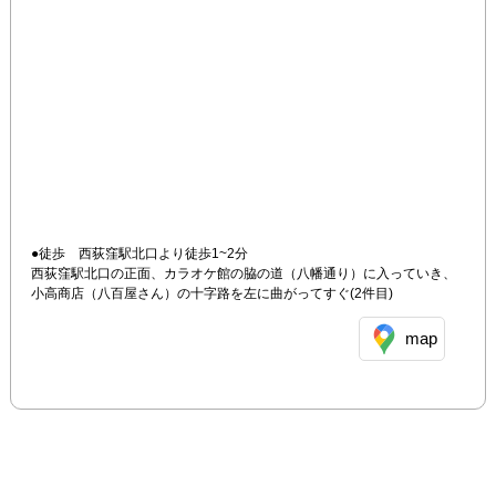
●徒歩　西荻窪駅北口より徒歩1~2分

西荻窪駅北口の正面、カラオケ館の脇の道（八幡通り）に入っていき、
小高商店（八百屋さん）の十字路を左に曲がってすぐ(2件目)
map