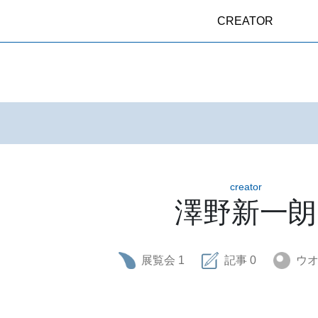
CREATOR
creator
澤野新一朗
展覧会
1
記事
0
ウ