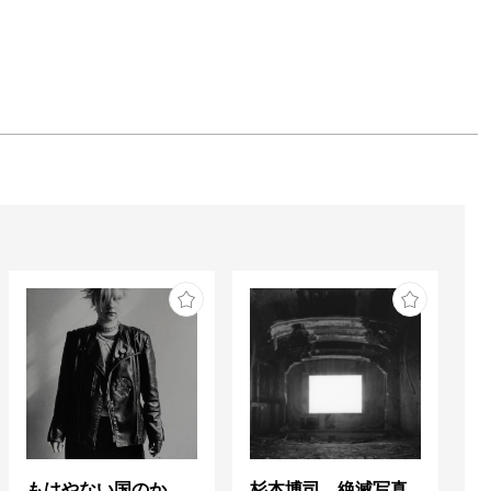
もはやない国のかつてない光 東ドイツの女性写真家たち
杉本博司 絶滅写真