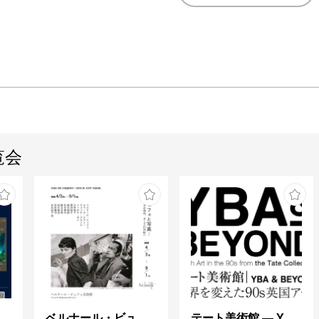
覧会
ng in Shinra -
ベルナール・ビュフェと写真 ーカメラがとらえたビュフェとその時代、そして21 世紀へ
テート美術館 ― YBA & BEYOND 世界を変えた90s英国アート