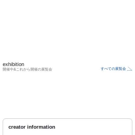
期待と共にグラスに指を触れる。このカクテルはどんな夢に酔
わせてくれるのだろう。

──あなたのための最高の一杯をどうぞ。
exhibition
すべての展覧会
開催中&これから開催の展覧会
creator information