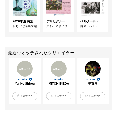
2026年度 特別展「ガレとドーム、アール･ヌーヴォーのガラス 水辺のやすらぎ、海の神秘」
アサヒグループ大山崎山荘美術館 開館30周年記念展「没後100年 クロード・モネ」
ベルナール・ビュフェと写真 ーカメラがとらえたビュフェとその時代、そして21 世紀へ
長野
|
北澤美術館
京都
|
アサヒグループ大山崎山荘美術館
静岡
|
ベルナール・ビュフェ美術館
最近ウオッチされたクリエイター
creator
creator
creator
creator
creator
Yuriko Shirou
MITCH IKEDA
平賀淳