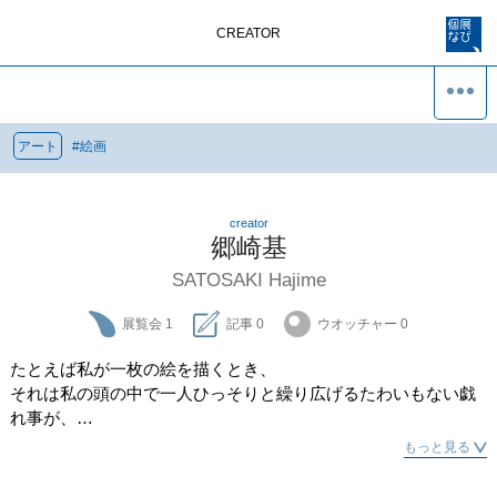
CREATOR
アート
#
絵画
creator
郷崎基
SATOSAKI Hajime
展覧会
1
記事
0
ウオッチャー
0
たとえば私が一枚の絵を描くとき、

それは私の頭の中で一人ひっそりと繰り広げるたわいもない戯
れ事が、

ひとひら、ひとひらと枝葉を伸ばし、

もっと見る
やがて私という人間に空洞を開けてふわりと飛んでいく風船を

がらんどうの夜空の星の透き間に見つけたということなのでし