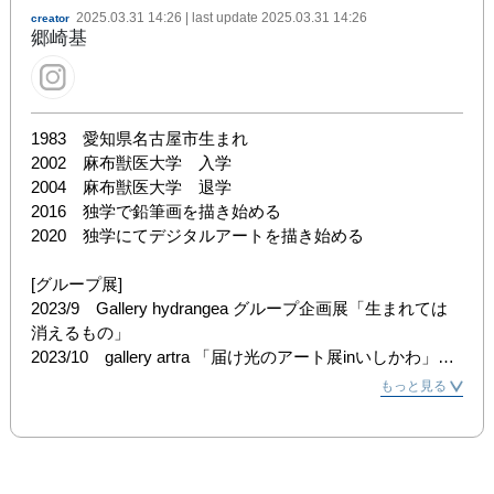
2025.03.31 14:26
| last update
2025.03.31 14:26
creator
郷崎基
1983　愛知県名古屋市生まれ

2002　麻布獣医大学　入学

2004　麻布獣医大学　退学

2016　独学で鉛筆画を描き始める

2020　独学にてデジタルアートを描き始める

[グループ展]

2023/9　Gallery hydrangea グループ企画展「生まれては 
消えるもの」

2023/10　gallery artra 「届け光のアート展inいしかわ」

2023/10　サロンぬくもり　「とうめいな心展」

もっと見る
2024/2　DESIGN FESTA GALLERY cells illustration-
vol.46-

2024/3　Gallery hydrangea グループ公募企画展「月夜の
鳥」展
