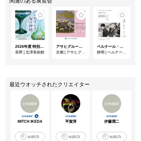
関連のある展覧会
2026年度 特別展「ガレとドーム、アール･ヌーヴォーのガラス 水辺のやすらぎ、海の神秘」
アサヒグループ大山崎山荘美術館 開館30周年記念展「没後100年 クロード・モネ」
ベルナール・ビュフェと写真 ーカメラがとらえたビュフェとその時代、そして21 世紀へ
長野
|
北澤美術館
京都
|
アサヒグループ大山崎山荘美術館
静岡
|
ベルナール・ビュフェ美術館
最近ウオッチされたクリエイター
creator
creator
creator
creator
creator
MITCH IKEDA
平賀淳
伊藤潤二