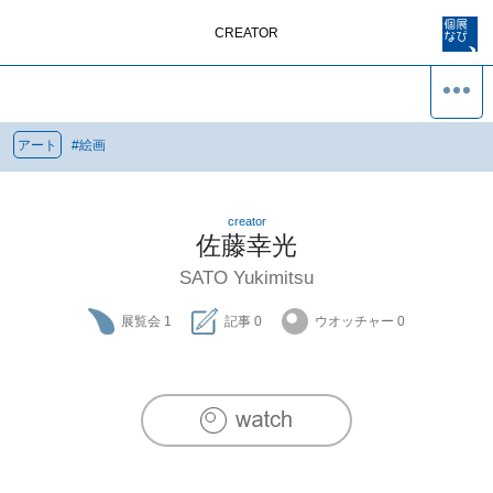
CREATOR
アート
#
絵画
creator
佐藤幸光
SATO Yukimitsu
展覧会
1
記事
0
ウオッチャー
0