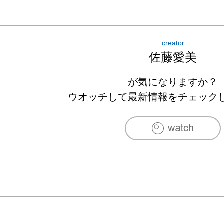
美術館/東京)

2020　SHIBUYA STYLE Vo.14(西武渋谷/東京)

creator
[個展]

佐藤愛美
2020　INVISIBLE BLOOD (アートスペース羅針盤
2021　In the Body (文房堂gallery caffe/東京)

が気になりますか？
ウオッチして最新情報をチェック
[受賞歴]

第37回上野の森美術館大賞展 優秀賞(フジテレビ