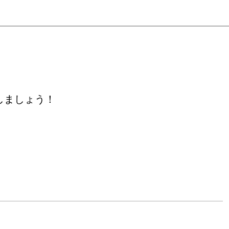
/東京)

しましょう！
賞)