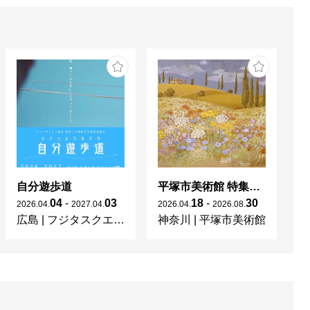
自分遊歩道
平塚市美術館 特集展 花の表現、その多様性／特別展示 新収蔵品展
04
-
03
18
-
30
2026
.
04
.
2027
.
04
.
2026
.
04
.
2026
.
08
.
20
広島
|
フジタスクエアまるくる大野
神奈川
|
平塚市美術館
京