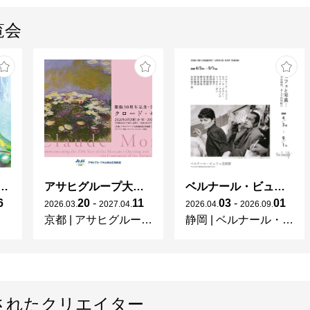
覧会
ガレとドーム、アール･ヌーヴォーのガラス 水辺のやすらぎ、海の神秘」
アサヒグループ大山崎山荘美術館 開館30周年記念展「没後100年 クロード・モネ」
ベルナール・ビュフェと写真 ーカメラがとらえたビュフェとその時代、そして21 世紀へ
6
20
-
11
03
-
01
2026
.
03
.
2027
.
04
.
2026
.
04
.
2026
.
09
.
京都
|
アサヒグループ大山崎山荘美術館
静岡
|
ベルナール・ビュフェ美術館
されたクリエイター