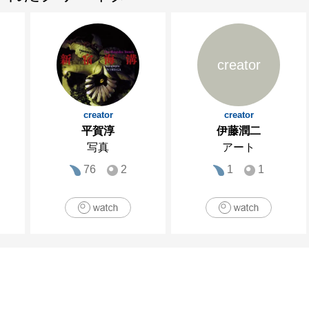
creator
creator
creator
平賀淳
伊藤潤二
写真
アート
76
2
1
1