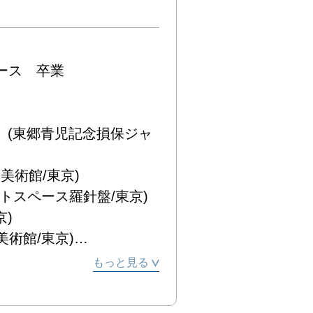
ス　卒業

賞  (東郷青児記念損保ジャ
術館/東京)

スペース羅針盤/東京)



館/東京)

(上野松坂屋　上野が、すき。ギャ
もっと見る
館所蔵作品展　(上野の森