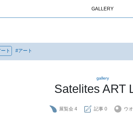
GALLERY
アート
#
アート
gallery
Satelites ART
展覧会
4
記事
0
ウ