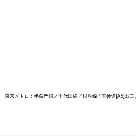
東京メトロ：半蔵門線／千代田線／銀座線 * 表参道[A5]出口