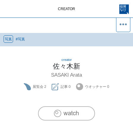
CREATOR
写真
#
写真
creator
佐々木新
SASAKI Arata
展覧会
2
記事
0
ウオッチャー
0