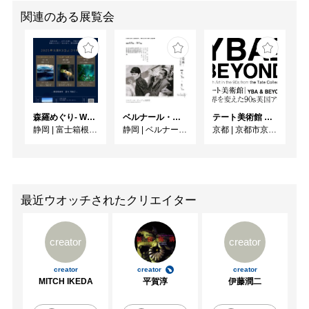
関連のある展覧会
森羅めぐり- Wandering in Shinra -
ベルナール・ビュフェと写真 ーカメラがとらえたビュフェとその時代、そして21 世紀へ
テート美術館 ― YBA & BEYOND 世界を変えた90s英国アート
静岡
|
富士箱根カントリークラブ
静岡
|
ベルナール・ビュフェ美術館
京都
|
京都市京セラ美術館
最近ウオッチされたクリエイター
creator
creator
creator
creator
creator
MITCH IKEDA
平賀淳
伊藤潤二