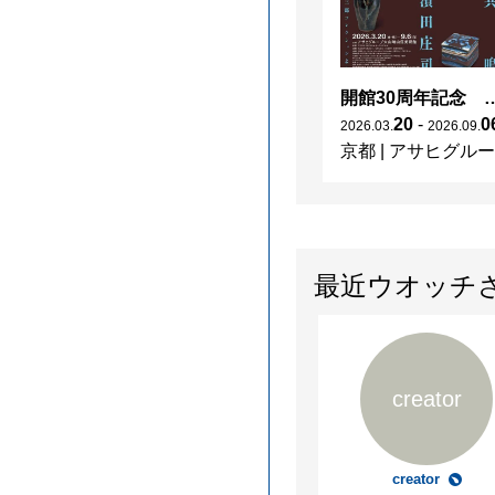
開館30周年記念 山本爲三郎・河井寬次郎没後60年記念 「共鳴 河井寬次郎
20
-
0
2026
.
03
.
2026
.
09
.
京都
|
アサヒグループ大山崎山荘美術館
最近ウオッチ
creator
creator