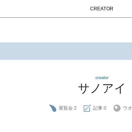
CREATOR
creator
サノアイ
展覧会
2
記事
0
ウ