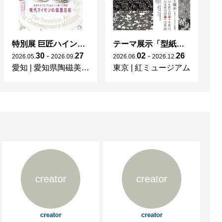
特別展 巨匠ハインツ・ヴェルナーの描いた物語（メルヘン） ー現代マイセンの磁器芸術ー
テーマ展示「型紙 KATAGAMI Collection」
30
-
27
02
-
26
2026
.
05
.
2026
.
09
.
2026
.
06
.
2026
.
12
.
20
愛知
|
愛知県陶磁美術館
東京
|
紅ミュージアム
宮
creator
creator
creator
creator