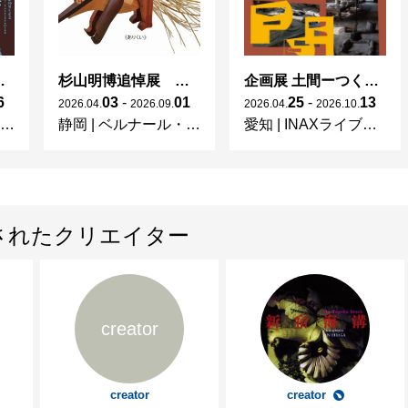
 × 濱田庄司 ー山本爲三郎コレクションより」
杉山明博追悼展 木とわたし―木工の妙技と美術教育
企画展 土間ーつくって、つかって、再発見ー
6
03
-
01
25
-
13
2026
.
04
.
2026
.
09
.
2026
.
04
.
2026
.
10
.
静岡
|
ベルナール・ビュフェ美術館
愛知
|
INAXライブミュージアム
されたクリエイター
creator
creator
creator