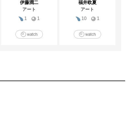
伊藤潤二
福井欧夏
アート
アート
1
1
10
1