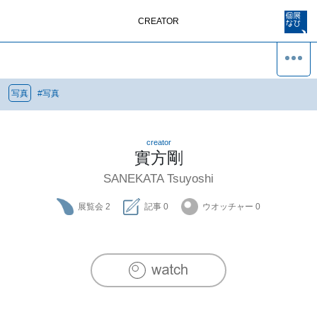
CREATOR
写真
#
写真
creator
實方剛
SANEKATA Tsuyoshi
展覧会
2
記事
0
ウオッチャー
0