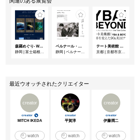
関連のある展覧会
森羅めぐり- Wandering in Shinra -
ベルナール・ビュフェと写真 ーカメラがとらえたビュフェとその時代、そして21 世紀へ
テート美術館 ― YBA & BEYOND 世界を変えた90s英国アート
静岡
|
富士箱根カントリークラブ
静岡
|
ベルナール・ビュフェ美術館
京都
|
京都市京セラ美術館
最近ウオッチされたクリエイター
creator
creator
creator
creator
creator
MITCH IKEDA
平賀淳
伊藤潤二