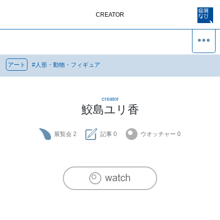
CREATOR
アート
#
人形・動物・フィギュア
creator
鮫島ユリ香
展覧会
2
記事
0
ウオッチャー
0