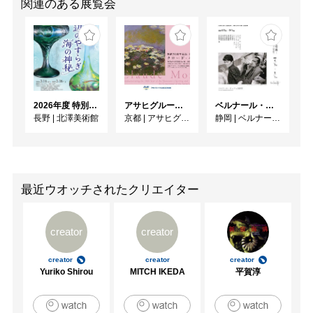
関連のある展覧会
2026年度 特別展「ガレとドーム、アール･ヌーヴォーのガラス 水辺のやすらぎ、海の神秘」
アサヒグループ大山崎山荘美術館 開館30周年記念展「没後100年 クロード・モネ」
ベルナール・ビュフェと写真 ーカメラがとらえたビュフェとその時代、そして21 世紀へ
長野
|
北澤美術館
京都
|
アサヒグループ大山崎山荘美術館
静岡
|
ベルナール・ビュフェ美術館
最近ウオッチされたクリエイター
creator
creator
creator
creator
creator
Yuriko Shirou
MITCH IKEDA
平賀淳