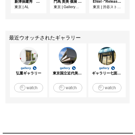
新津保建秀 時の旅—写真はいつ届くのか
門馬 英美 個展 Summer Breeze
Ehtel -"Release" Party
東京
|
AL
東京
|
Gallery子の星
東京
|
渋谷ストリームホール
最近ウオッチされたギャラリー
gallery
gallery
gallery
弘重ギャラリー
東京国立近代美術館
ギャラリー七面坂途中