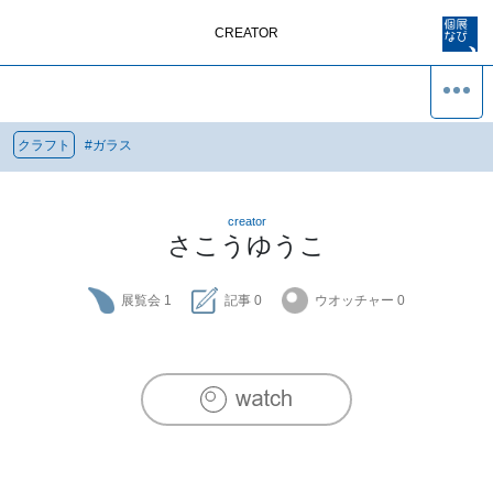
CREATOR
クラフト
#
ガラス
creator
さこうゆうこ
展覧会
1
記事
0
ウオッチャー
0