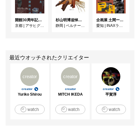
開館30周年記念 山本爲三郎・河井寬次郎没後60年記念 「共鳴 河井寬次郎 × 濱田庄司 ー山本爲三郎コレクションより」
杉山明博追悼展 木とわたし―木工の妙技と美術教育
企画展 土間ーつくって、つかって、再発見ー
京都
|
アサヒグループ大山崎山荘美術館
静岡
|
ベルナール・ビュフェ美術館
愛知
|
INAXライブミュージアム
最近ウオッチされたクリエイター
creator
creator
creator
creator
creator
Yuriko Shirou
MITCH IKEDA
平賀淳