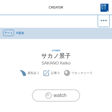
CREATOR
アート
#
漫画
creator
サカノ景子
SAKANO Keiko
展覧会
1
記事
0
ウオッチャー
0