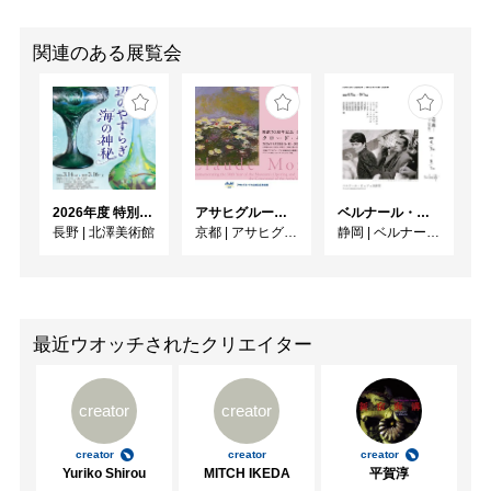
関連のある展覧会
2026年度 特別展「ガレとドーム、アール･ヌーヴォーのガラス 水辺のやすらぎ、海の神秘」
アサヒグループ大山崎山荘美術館 開館30周年記念展「没後100年 クロード・モネ」
ベルナール・ビュフェと写真 ーカメラがとらえたビュフェとその時代、そして21 世紀へ
長野
|
北澤美術館
京都
|
アサヒグループ大山崎山荘美術館
静岡
|
ベルナール・ビュフェ美術館
最近ウオッチされたクリエイター
creator
creator
creator
creator
creator
Yuriko Shirou
MITCH IKEDA
平賀淳