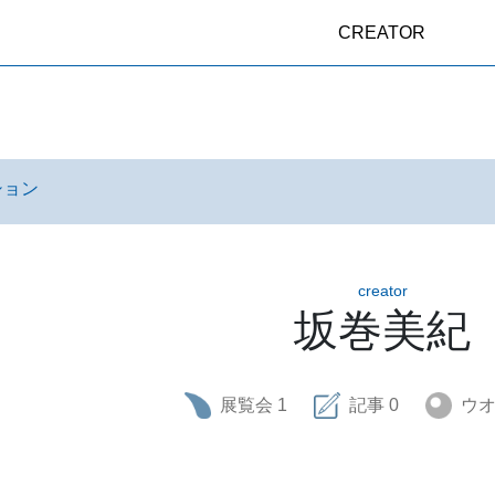
CREATOR
ション
creator
坂巻美紀
展覧会
1
記事
0
ウ