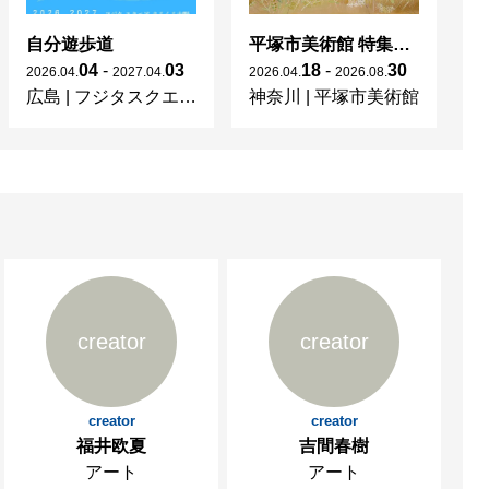
自分遊歩道
平塚市美術館 特集展 花の表現、その多様性／特別展示 新収蔵品展
04
-
03
18
-
30
2026
.
04
.
2027
.
04
.
2026
.
04
.
2026
.
08
.
20
広島
|
フジタスクエアまるくる大野
神奈川
|
平塚市美術館
京
creator
creator
creator
creator
福井欧夏
吉間春樹
アート
アート