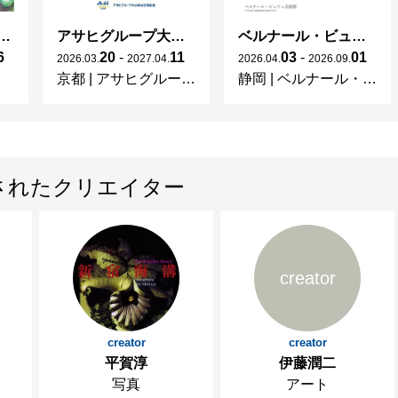
ガレとドーム、アール･ヌーヴォーのガラス 水辺のやすらぎ、海の神秘」
アサヒグループ大山崎山荘美術館 開館30周年記念展「没後100年 クロード・モネ」
ベルナール・ビュフェと写真 ーカメラがとらえたビュフェとその時代、そして21 世紀へ
6
20
-
11
03
-
01
2026
.
03
.
2027
.
04
.
2026
.
04
.
2026
.
09
.
京都
|
アサヒグループ大山崎山荘美術館
静岡
|
ベルナール・ビュフェ美術館
されたクリエイター
creator
creator
creator
平賀淳
伊藤潤二
写真
アート