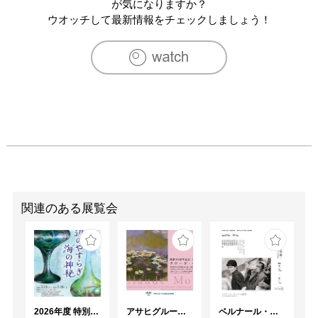
2016　個展「あたかも画廊のような雰囲気のこの空間は」
が気になりますか？
イエローハウス東京 写真

ウオッチして最新情報をチェックしましょう！
2016　LUCK004『 にほん って？』～47人のつくるひと～ 
京都文化博物館内LUCK

2016　堺友里と金藤みなみの百番勝負展 ゲンロンカオス
ラウンジギャラリー（新芸術校上級コース金藤みなみ成果
として）

2016　「にほんって？」〜 47人のつくるひと 〜 タンバリ
ンギャラリー

2016　藍色カップ展 ガーディアンガーデン
関連のある展覧会
2026年度 特別展「ガレとドーム、アール･ヌーヴォーのガラス 水辺のやすらぎ、海の神秘」
アサヒグループ大山崎山荘美術館 開館30周年記念展「没後100年 クロード・モネ」
ベルナール・ビュフェと写真 ーカメラがとらえたビュフェとその時代、そして21 世紀へ