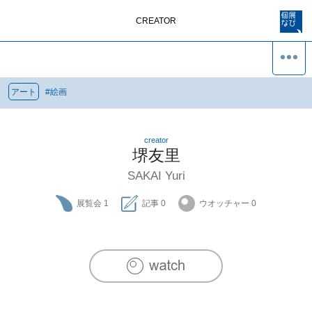
CREATOR
アート
#
絵画
creator
堺友里
SAKAI Yuri
展覧会
1
記事
0
ウオッチャー
0