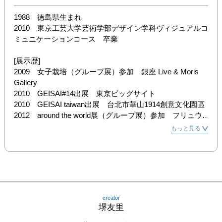
1988　徳島県生まれ

2010　東京工芸大学芸術学部デザイン学科ヴィジュアルコ
ミュニケーションコース　卒業

[展示歴]

2009　女子栽培（グループ展）参加　銀座 Live & Moris 
Gallery

2010　GEISAI#14出展　東京ビッグサイト

2010　GEISAI taiwan出展　台北市華山1914創意文化園區

2012　around the world展（グループ展）参加　フリュウ
ギャラリー

もっと見る
2013　GEISAI#19　浅草都立産業貿易センター（審査員賞
候補）

2014　リキテックスアートプライズ　3331アーツ千代
田　審査員色部義昭賞受賞

2015　12回グラフィック「1_WALL」展　ガーディアンガ
ーデン

creator
2015　カタ／コンベ定期展"KITAJIMA/KOHSUKE"#11　～
堺友里
台風のくれたテーブルにつけ～
