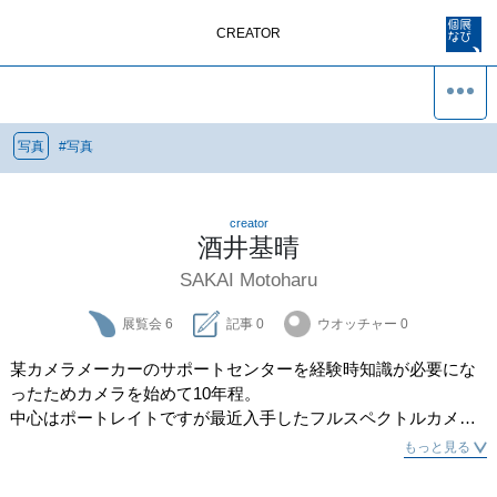
CREATOR
写真
#
写真
creator
酒井基晴
SAKAI Motoharu
展覧会
6
記事
0
ウオッチャー
0
某カメラメーカーのサポートセンターを経験時知識が必要にな
ったためカメラを始めて10年程。

中心はポートレイトですが最近入手したフルスペクトルカメラ
(ローパスフィルター無しカメラ)を使い赤外線撮影も精力的行っ
もっと見る
ている。