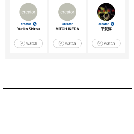
creator
creator
creator
creator
creator
Yuriko Shirou
MITCH IKEDA
平賀淳