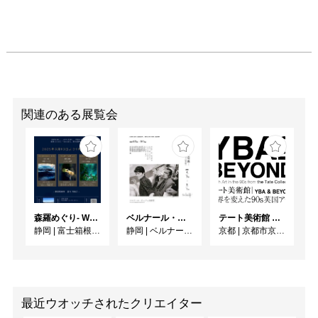
関連のある展覧会
森羅めぐり- Wandering in Shinra -
ベルナール・ビュフェと写真 ーカメラがとらえたビュフェとその時代、そして21 世紀へ
テート美術館 ― YBA & BEYOND 世界を変えた90s英国アート
静岡
|
富士箱根カントリークラブ
静岡
|
ベルナール・ビュフェ美術館
京都
|
京都市京セラ美術館
最近ウオッチされたクリエイター