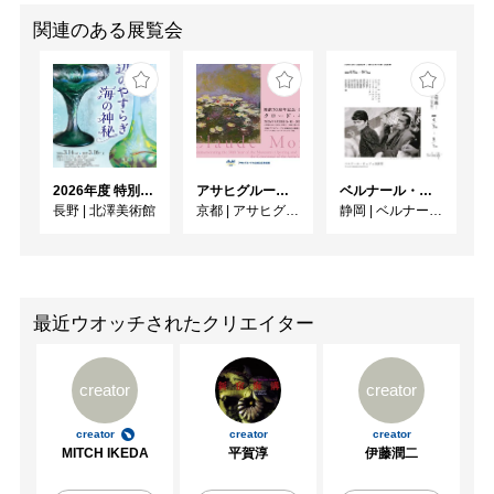
関連のある展覧会
2026年度 特別展「ガレとドーム、アール･ヌーヴォーのガラス 水辺のやすらぎ、海の神秘」
アサヒグループ大山崎山荘美術館 開館30周年記念展「没後100年 クロード・モネ」
ベルナール・ビュフェと写真 ーカメラがとらえたビュフェとその時代、そして21 世紀へ
長野
|
北澤美術館
京都
|
アサヒグループ大山崎山荘美術館
静岡
|
ベルナール・ビュフェ美術館
最近ウオッチされたクリエイター
creator
creator
creator
creator
creator
MITCH IKEDA
平賀淳
伊藤潤二