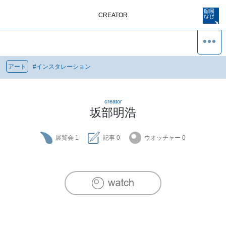
CREATOR
アート
#
インスタレーション
creator
坂部明浩
展覧会
1
記事
0
ウオッチャー
0