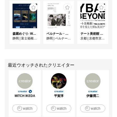
森羅めぐり- Wandering in Shinra -
ベルナール・ビュフェと写真 ーカメラがとらえたビュフェとその時代、そして21 世紀へ
テート美術館 ― YBA & BEYOND 世界を変えた90s英国アート
静岡
|
富士箱根カントリークラブ
静岡
|
ベルナール・ビュフェ美術館
京都
|
京都市京セラ美術館
最近ウオッチされたクリエイター
creator
creator
creator
creator
creator
MITCH IKEDA
平賀淳
伊藤潤二