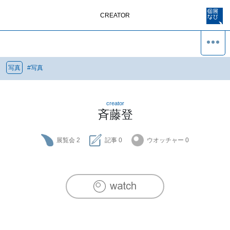
CREATOR
写真
#
写真
creator
斉藤登
展覧会
2
記事
0
ウオッチャー
0