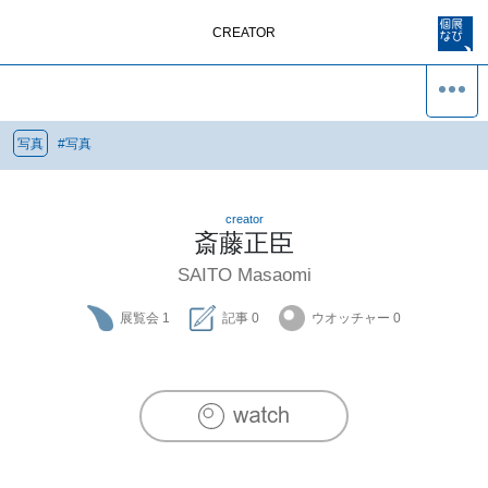
CREATOR
写真
#
写真
creator
斎藤正臣
SAITO Masaomi
展覧会
1
記事
0
ウオッチャー
0