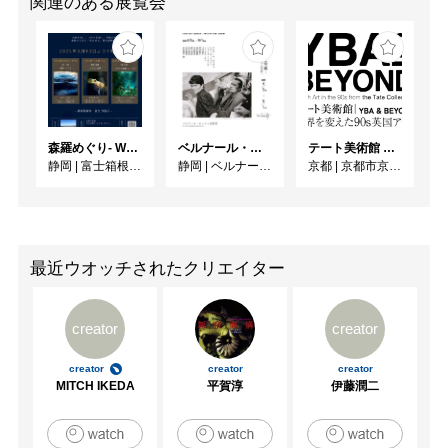
関連のある展覧会
森羅めぐり- Wandering in Shinra -
ベルナール・ビュフェと写真 ーカメラがとらえたビュフェとその時代、そして21 世紀へ
テート美術館 ― YBA & BEYOND 世界を変えた90s英国アート
静岡
|
富士箱根カントリークラブ
静岡
|
ベルナール・ビュフェ美術館
京都
|
京都市京セラ美術館
最近ウオッチされたクリエイター
creator
creator
creator
creator
creator
MITCH IKEDA
平賀淳
伊藤潤二