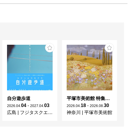
自分遊歩道
平塚市美術館 特集展 花の表現、その多様性／特別展示 新収蔵品展
04
-
03
18
-
30
2026
.
04
.
2027
.
04
.
2026
.
04
.
2026
.
08
.
20
広島
|
フジタスクエアまるくる大野
神奈川
|
平塚市美術館
京