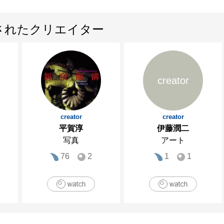
されたクリエイター
creator
creator
creator
平賀淳
伊藤潤二
写真
アート
76
2
1
1