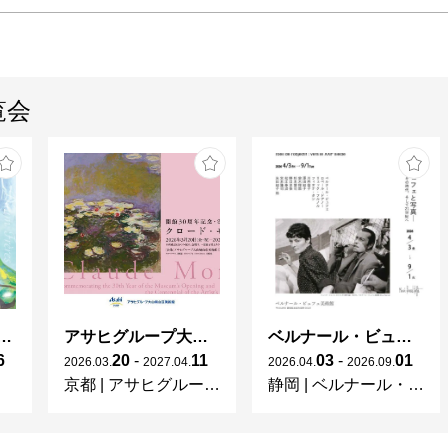
覧会
ガレとドーム、アール･ヌーヴォーのガラス 水辺のやすらぎ、海の神秘」
アサヒグループ大山崎山荘美術館 開館30周年記念展「没後100年 クロード・モネ」
ベルナール・ビュフェと写真 ーカメラがとらえたビュフェとその時代、そして21 世紀へ
6
20
-
11
03
-
01
2026
.
03
.
2027
.
04
.
2026
.
04
.
2026
.
09
.
京都
|
アサヒグループ大山崎山荘美術館
静岡
|
ベルナール・ビュフェ美術館