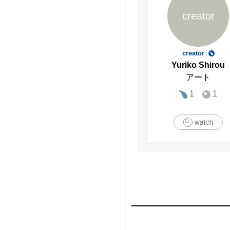
creator
creator
Yuriko Shirou
アート
1
1