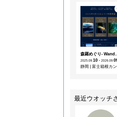
森羅めぐり- Wanderi
10
-
0
2025
.
09
.
2026
.
09
.
静岡
|
富士箱根カントリークラブ
最近ウオッチ