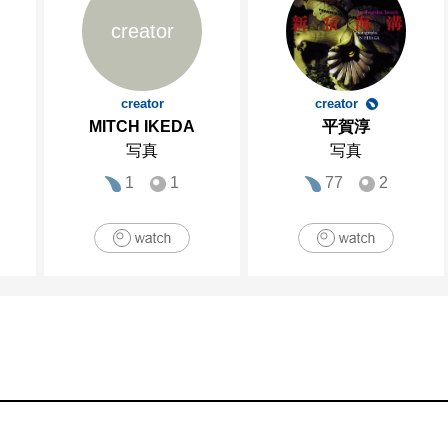
creator
creator
creator
MITCH IKEDA
平賀淳
写真
写真
1
1
77
2