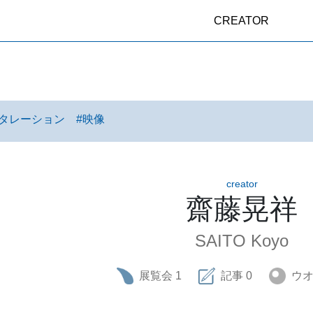
CREATOR
タレーション
#
映像
creator
齋藤晃祥
SAITO Koyo
展覧会
1
記事
0
ウ