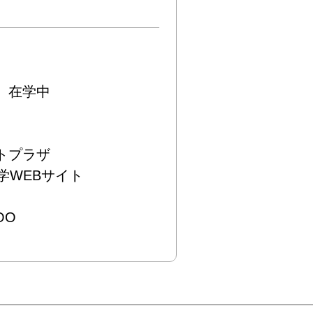
在学中

プラザ

WEBサイト

OO