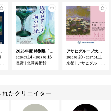
ng in Shinra -
2026年度 特別展「ガレとドーム、アール･ヌーヴォーのガラス 水辺のやすらぎ、海の神秘」
アサヒグループ大山崎山荘美術館 開館30周年記念展「没後100年 クロード・モネ」
9
14
-
16
20
-
11
2026
.
03
.
2027
.
03
.
2026
.
03
.
2027
.
04
.
長野
|
北澤美術館
京都
|
アサヒグループ大山崎山荘美術館
されたクリエイター