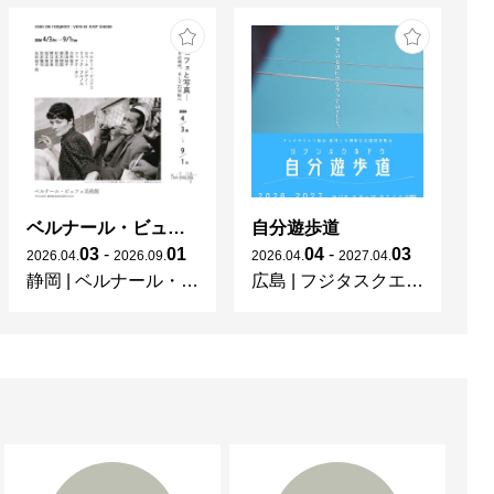
ベルナール・ビュフェと写真 ーカメラがとらえたビュフェとその時代、そして21 世紀へ
自分遊歩道
03
-
01
04
-
03
2026
.
04
.
2026
.
09
.
2026
.
04
.
2027
.
04
.
20
静岡
|
ベルナール・ビュフェ美術館
広島
|
フジタスクエアまるくる大野
神