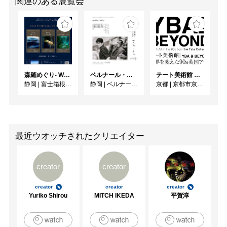
関連のある展覧会
森羅めぐり- Wandering in Shinra -
ベルナール・ビュフェと写真 ーカメラがとらえたビュフェとその時代、そして21 世紀へ
テート美術館 ― YBA & BEYOND 世界を変えた90s英国アート
静岡
|
富士箱根カントリークラブ
静岡
|
ベルナール・ビュフェ美術館
京都
|
京都市京セラ美術館
最近ウオッチされたクリエイター
creator
creator
creator
creator
creator
Yuriko Shirou
MITCH IKEDA
平賀淳