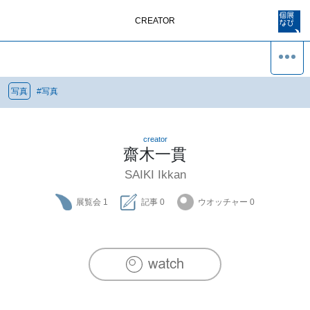
CREATOR
写真
#
写真
creator
齋木一貫
SAIKI Ikkan
展覧会
1
記事
0
ウオッチャー
0