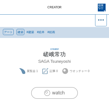
CREATOR
アート
建築
#
建築
#
絵本
#
絵画
creator
嵯峨常功
SAGA Tsuneyoshi
展覧会
1
記事
0
ウオッチャー
0