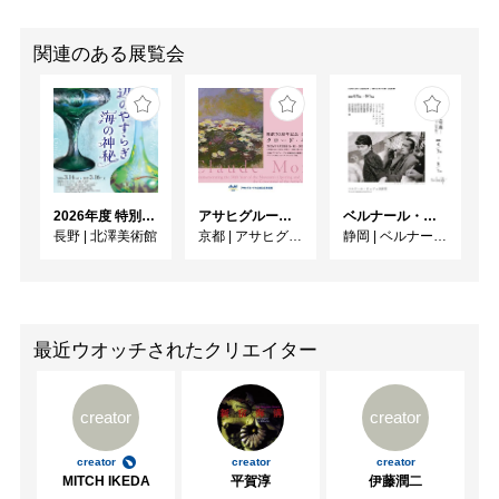
関連のある展覧会
2026年度 特別展「ガレとドーム、アール･ヌーヴォーのガラス 水辺のやすらぎ、海の神秘」
アサヒグループ大山崎山荘美術館 開館30周年記念展「没後100年 クロード・モネ」
ベルナール・ビュフェと写真 ーカメラがとらえたビュフェとその時代、そして21 世紀へ
長野
|
北澤美術館
京都
|
アサヒグループ大山崎山荘美術館
静岡
|
ベルナール・ビュフェ美術館
最近ウオッチされたクリエイター
creator
creator
creator
creator
creator
MITCH IKEDA
平賀淳
伊藤潤二