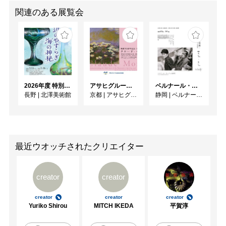
関連のある展覧会
2026年度 特別展「ガレとドーム、アール･ヌーヴォーのガラス 水辺のやすらぎ、海の神秘」
アサヒグループ大山崎山荘美術館 開館30周年記念展「没後100年 クロード・モネ」
ベルナール・ビュフェと写真 ーカメラがとらえたビュフェとその時代、そして21 世紀へ
長野
|
北澤美術館
京都
|
アサヒグループ大山崎山荘美術館
静岡
|
ベルナール・ビュフェ美術館
最近ウオッチされたクリエイター
creator
creator
creator
creator
creator
Yuriko Shirou
MITCH IKEDA
平賀淳