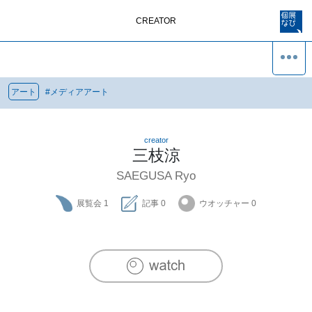
CREATOR
アート
#
メディアアート
creator
三枝涼
SAEGUSA Ryo
展覧会
1
記事
0
ウオッチャー
0