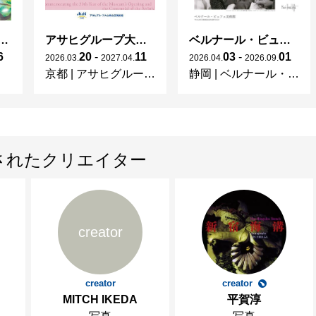
ガレとドーム、アール･ヌーヴォーのガラス 水辺のやすらぎ、海の神秘」
アサヒグループ大山崎山荘美術館 開館30周年記念展「没後100年 クロード・モネ」
ベルナール・ビュフェと写真 ーカメラがとらえたビュフェとその時代、そして21 世紀へ
6
20
-
11
03
-
01
2026
.
03
.
2027
.
04
.
2026
.
04
.
2026
.
09
.
京都
|
アサヒグループ大山崎山荘美術館
静岡
|
ベルナール・ビュフェ美術館
されたクリエイター
creator
creator
creator
MITCH IKEDA
平賀淳