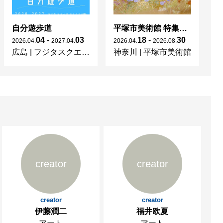
自分遊歩道
平塚市美術館 特集展 花の表現、その多様性／特別展示 新収蔵品展
04
-
03
18
-
30
2026
.
04
.
2027
.
04
.
2026
.
04
.
2026
.
08
.
20
広島
|
フジタスクエアまるくる大野
神奈川
|
平塚市美術館
京
creator
creator
creator
creator
伊藤潤二
福井欧夏