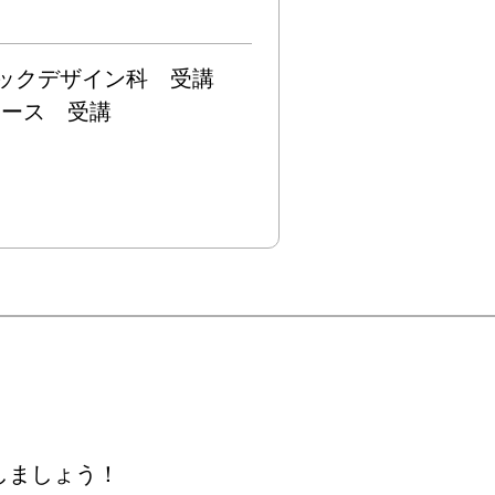
クデザイン科　受講

ース　受講

しましょう！