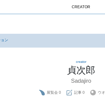
CREATOR
ション
creator
貞次郎
Sadajiro
展覧会
0
記事
0
ウ