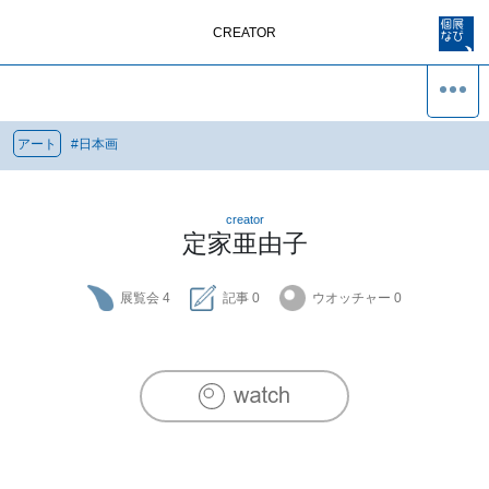
CREATOR
アート
#
日本画
creator
定家亜由子
展覧会
4
記事
0
ウオッチャー
0