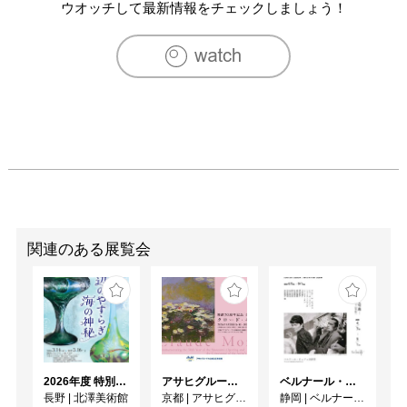
　　　　日春展入選（2010,2011）

ウオッチして最新情報をチェックしましょう！
2010　個展”定家亜由子日本画展”（大丸京都店・アートス
ポット)

　　　　日展入選（2011）

　　　　京都芸大日本画×DAIMARU CLASS（大丸心斎橋
店・特選ギャラリー）

2011　松伯花鳥画展入選　(松伯美術館)

　　　　個展（公益財団法人佐川美術館　”国宝梵鐘・所
蔵作品展”展示室内一角）

[活動]

2009-2011　公益財団法人佐川美術館　日本画ワークショ
ップ講師（個人）

関連のある展覧会
2010　小学校出前授業講師（京都市立芸術大学企画、京都
市衣笠小学校、京都市御所南小学校）

2011　子供会向け日本画ワークショップ講師（公益財団法
人佐川美術館）

2011-　小学校出前授業講師（個人　栗東市立治田東小学
校）
2026年度 特別展「ガレとドーム、アール･ヌーヴォーのガラス 水辺のやすらぎ、海の神秘」
アサヒグループ大山崎山荘美術館 開館30周年記念展「没後100年 クロード・モネ」
ベルナール・ビュフェと写真 ーカメラがとらえたビュフェとその時代、そして21 世紀へ
長野
|
北澤美術館
京都
|
アサヒグループ大山崎山荘美術館
静岡
|
ベルナール・ビュフェ美術館