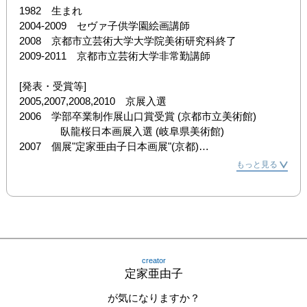
1982　生まれ

2004-2009　セヴァ子供学園絵画講師

2008　京都市立芸術大学大学院美術研究科終了

2009-2011　京都市立芸術大学非常勤講師

[発表・受賞等]

2005,2007,2008,2010　京展入選

2006　学部卒業制作展山口賞受賞 (京都市立美術館)

　　　　臥龍桜日本画展入選 (岐阜県美術館)

2007　個展"定家亜由子日本画展"(京都)

2008　大学院卒業制作展大学院市長賞受賞 （京都市立美
もっと見る
術館)

　　　　釜山ビエンナーレART IS NOW出品 (釜山)

　　　　ビエンナーレギャラリーフェスティバル出品(釜
山)

2008-2011　松村泰山堂にて京都御所、大徳寺襖絵等補彩
従事

creator
2009　京都日本画新展出品(美術館「えき」KYOTO )

定家亜由子
　　　　個展”花つむり”（京都アートギャラリーフェア)

　　　　個展”定家亜由子日本画展”（石田大成社ホール)

が気になりますか？