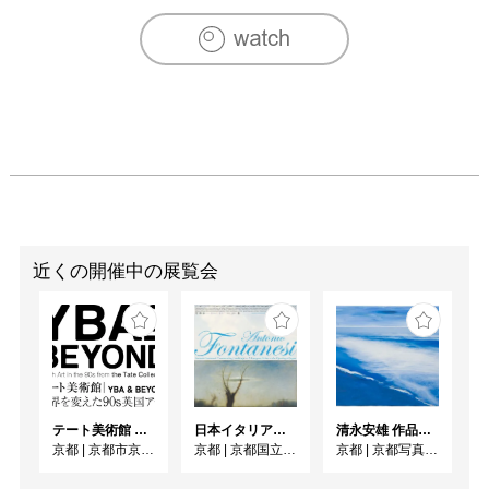
近くの開催中の展覧会
テート美術館 ― YBA & BEYOND 世界を変えた90s英国アート
日本イタリア国交樹立160周年記念／フォンタネージ来日150周年記念 フォンタネージーイタリアの光・心の風景
清永安雄 作品展「Sea」
京都
|
京都市京セラ美術館
京都
|
京都国立近代美術館
京都
|
京都写真美術館 ギャラリー・ジャパネスク