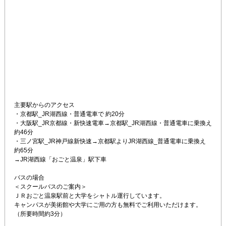
主要駅からのアクセス

・京都駅_JR湖西線・普通電車で 約20分

・大阪駅_JR京都線・新快速電車→京都駅_JR湖西線・普通電車に乗換え 
約46分

・三ノ宮駅_JR神戸線新快速→京都駅よりJR湖西線_普通電車に乗換え 
約65分

→JR湖西線「おごと温泉」駅下車

バスの場合

＜スクールバスのご案内＞

ＪＲおごと温泉駅前と大学をシャトル運行しています。

キャンパスが美術館や大学にご用の方も無料でご利用いただけます。

（所要時間約3分）
