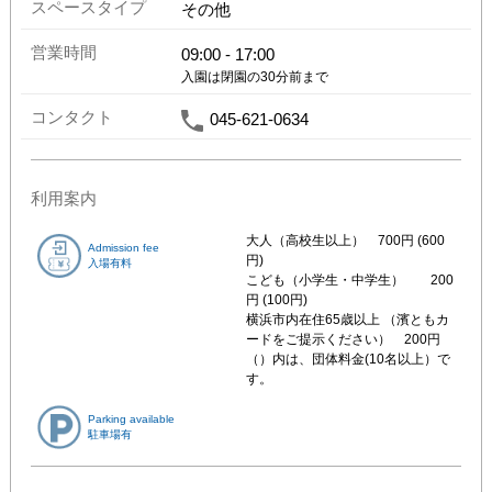
スペースタイプ
その他
営業時間
09:00
-
17:00
入園は閉園の30分前まで
コンタクト
045-621-0634
利用案内
大人（高校生以上）	700円 (600
Admission fee
円)

入場有料
こども（小学生・中学生）	200
円 (100円)

横浜市内在住65歳以上 （濱ともカ
ードをご提示ください）	200円

（）内は、団体料金(10名以上）で
す。
Parking available
駐車場有