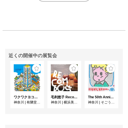
近くの開催中の展覧会
ワクワクヨコハマ
毛利悠子 Recompose ー 第60回ヴェネチア・ビエンナーレ日本館帰国展
The 50th Anniversary OSAMU GOODS 展
神奈川
|
有隣堂GALLERY
神奈川
|
横浜美術館
神奈川
|
そごう美術館