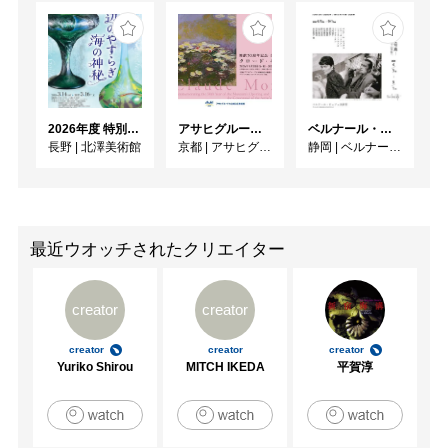
2026年度 特別展「ガレとドーム、アール･ヌーヴォーのガラス 水辺のやすらぎ、海の神秘」
アサヒグループ大山崎山荘美術館 開館30周年記念展「没後100年 クロード・モネ」
ベルナール・ビュフェと写真 ーカメラがとらえたビュフェとその時代、そして21 世紀へ
長野
|
北澤美術館
京都
|
アサヒグループ大山崎山荘美術館
静岡
|
ベルナール・ビュフェ美術館
最近ウオッチされたクリエイター
creator
creator
creator
creator
creator
Yuriko Shirou
MITCH IKEDA
平賀淳