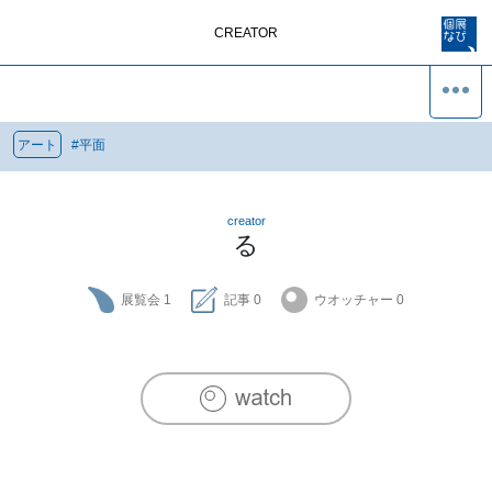
CREATOR
アート
#
平面
creator
る
展覧会
1
記事
0
ウオッチャー
0