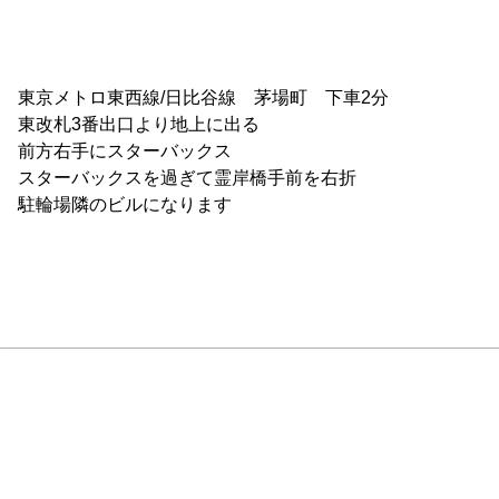
東京メトロ東西線/日比谷線　茅場町　下車2分

東改札3番出口より地上に出る

前方右手にスターバックス

スターバックスを過ぎて霊岸橋手前を右折

駐輪場隣のビルになります