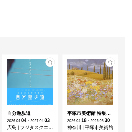
自分遊歩道
平塚市美術館 特集展 花の表現、その多様性／特別展示 新収蔵品展
04
-
03
18
-
30
2026
.
04
.
2027
.
04
.
2026
.
04
.
2026
.
08
.
20
広島
|
フジタスクエアまるくる大野
神奈川
|
平塚市美術館
京