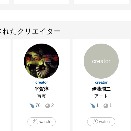
されたクリエイター
creator
creator
creator
平賀淳
伊藤潤二
写真
アート
76
2
1
1