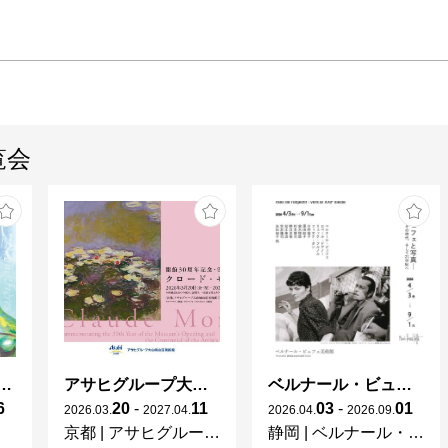
覧会
ガレとドーム、アール･ヌーヴォーのガラス 水辺のやすらぎ、海の神秘」
アサヒグループ大山崎山荘美術館 開館30周年記念展「没後100年 クロード・モネ」
ベルナール・ビュフェと写真 ーカメラがとらえたビュフェとその時代、そして21 世紀へ
6
20
-
11
03
-
01
2026
.
03
.
2027
.
04
.
2026
.
04
.
2026
.
09
.
京都
|
アサヒグループ大山崎山荘美術館
静岡
|
ベルナール・ビュフェ美術館