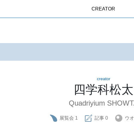
CREATOR
creator
四学科松太
Quadriyium SHOW
展覧会
1
記事
0
ウ