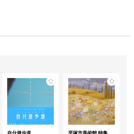
自分遊歩道
平塚市美術館 特集展 花の表現、その多様性／特別展示 新収蔵品展