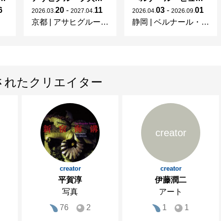
6
20
-
11
03
-
01
2026
.
03
.
2027
.
04
.
2026
.
04
.
2026
.
09
.
京都
|
アサヒグループ大山崎山荘美術館
静岡
|
ベルナール・ビュフェ美術館
されたクリエイター
creator
creator
creator
平賀淳
伊藤潤二
写真
アート
76
2
1
1