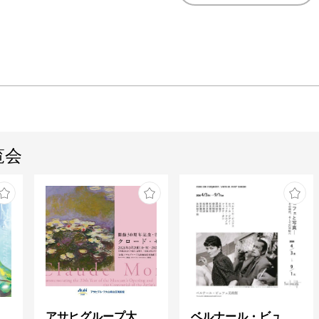
覧会
ガレとドーム、アール･ヌーヴォーのガラス 水辺のやすらぎ、海の神秘」
アサヒグループ大山崎山荘美術館 開館30周年記念展「没後100年 クロード・モネ」
ベルナール・ビュフェと写真 ーカメラがとらえたビュフェとその時代、そして21 世紀へ