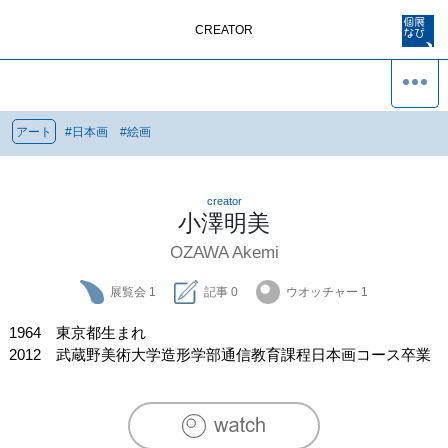
CREATOR
アート
#
日本画
#
絵画
creator
小澤明美
OZAWA Akemi
展覧会
1
記事
0
ウオッチャー
1
1964　東京都生まれ

2012　武蔵野美術大学造形学部通信教育課程日本画コース卒業