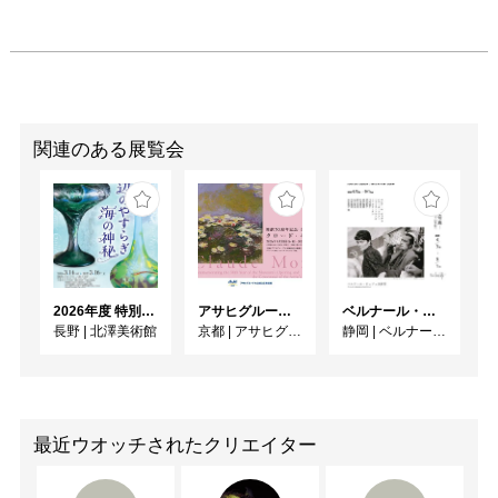
関連のある展覧会
2026年度 特別展「ガレとドーム、アール･ヌーヴォーのガラス 水辺のやすらぎ、海の神秘」
アサヒグループ大山崎山荘美術館 開館30周年記念展「没後100年 クロード・モネ」
ベルナール・ビュフェと写真 ーカメラがとらえたビュフェとその時代、そして21 世紀へ
長野
|
北澤美術館
京都
|
アサヒグループ大山崎山荘美術館
静岡
|
ベルナール・ビュフェ美術館
最近ウオッチされたクリエイター