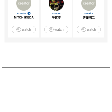
creator
creator
creator
creator
creator
MITCH IKEDA
平賀淳
伊藤潤二