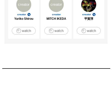
creator
creator
creator
creator
creator
Yuriko Shirou
MITCH IKEDA
平賀淳