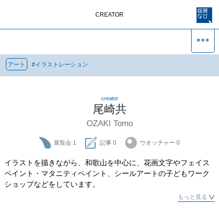
CREATOR
アート
#
イラストレーション
creator
尾崎共
OZAKI Tomo
展覧会
1
記事
0
ウオッチャー
0
イラストを描きながら、和歌山を中心に、花画文字やフェイス
ペイント・マタニティペイント、シールアートの子どもワーク
ショップなどをしています。
もっと見る