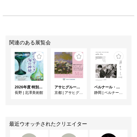
関連のある展覧会
2026年度 特別展「ガレとドーム、アール･ヌーヴォーのガラス 水辺のやすらぎ、海の神秘」
アサヒグループ大山崎山荘美術館 開館30周年記念展「没後100年 クロード・モネ」
ベルナール・ビュフェと写真 ーカメラがとらえたビュフェとその時代、そして21 世紀へ
長野
|
北澤美術館
京都
|
アサヒグループ大山崎山荘美術館
静岡
|
ベルナール・ビュフェ美術館
最近ウオッチされたクリエイター