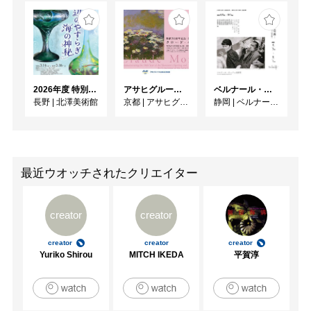
2026年度 特別展「ガレとドーム、アール･ヌーヴォーのガラス 水辺のやすらぎ、海の神秘」
アサヒグループ大山崎山荘美術館 開館30周年記念展「没後100年 クロード・モネ」
ベルナール・ビュフェと写真 ーカメラがとらえたビュフェとその時代、そして21 世紀へ
長野
|
北澤美術館
京都
|
アサヒグループ大山崎山荘美術館
静岡
|
ベルナール・ビュフェ美術館
最近ウオッチされたクリエイター
creator
creator
creator
creator
creator
Yuriko Shirou
MITCH IKEDA
平賀淳