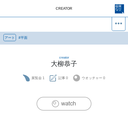
CREATOR
アート
#
平面
creator
大柳恭子
展覧会
1
記事
0
ウオッチャー
0