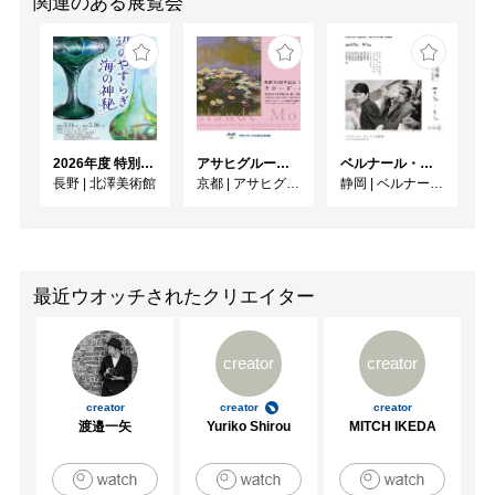
関連のある展覧会
2026年度 特別展「ガレとドーム、アール･ヌーヴォーのガラス 水辺のやすらぎ、海の神秘」
アサヒグループ大山崎山荘美術館 開館30周年記念展「没後100年 クロード・モネ」
ベルナール・ビュフェと写真 ーカメラがとらえたビュフェとその時代、そして21 世紀へ
長野
|
北澤美術館
京都
|
アサヒグループ大山崎山荘美術館
静岡
|
ベルナール・ビュフェ美術館
最近ウオッチされたクリエイター
creator
creator
creator
creator
creator
渡邉一矢
Yuriko Shirou
MITCH IKEDA