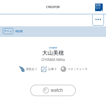
CREATOR
アート
#
絵画
creator
大山美穂
OYAMA Miho
展覧会
1
記事
0
ウオッチャー
0