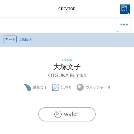
CREATOR
アート
#
紙版画
creator
大塚文子
OTSUKA Fumiko
展覧会
1
記事
0
ウオッチャー
0