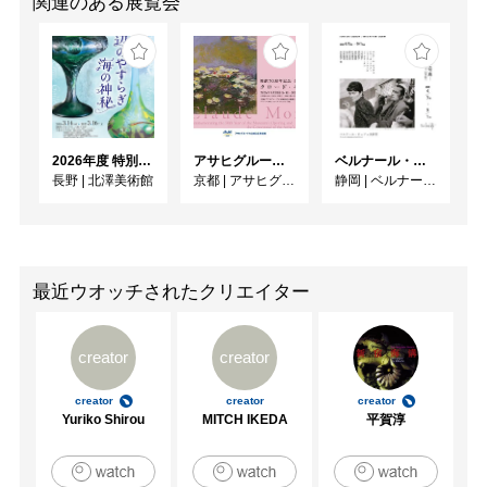
関連のある展覧会
2026年度 特別展「ガレとドーム、アール･ヌーヴォーのガラス 水辺のやすらぎ、海の神秘」
アサヒグループ大山崎山荘美術館 開館30周年記念展「没後100年 クロード・モネ」
ベルナール・ビュフェと写真 ーカメラがとらえたビュフェとその時代、そして21 世紀へ
長野
|
北澤美術館
京都
|
アサヒグループ大山崎山荘美術館
静岡
|
ベルナール・ビュフェ美術館
最近ウオッチされたクリエイター
creator
creator
creator
creator
creator
Yuriko Shirou
MITCH IKEDA
平賀淳