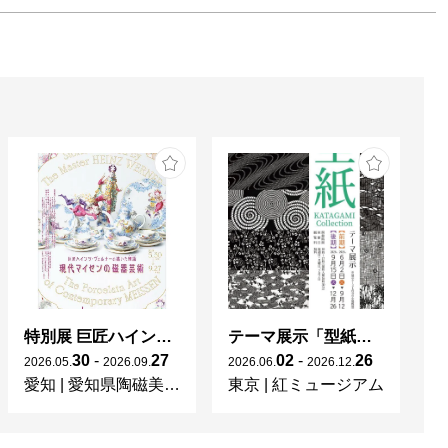
特別展 巨匠ハインツ・ヴェルナーの描いた物語（メルヘン） ー現代マイセンの磁器芸術ー
テーマ展示「型紙 KATAGAMI Collection」
30
-
27
02
-
26
2026
.
05
.
2026
.
09
.
2026
.
06
.
2026
.
12
.
20
愛知
|
愛知県陶磁美術館
東京
|
紅ミュージアム
宮