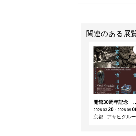
関連のある展
開館30周年記念 山本爲三郎・河井寬次郎没後60年記念 「共鳴 河井寬次郎
20
-
0
2026
.
03
.
2026
.
09
.
京都
|
アサヒグループ大山崎山荘美術館