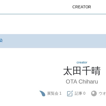
CREATOR
染
creator
太田千晴
OTA Chiharu
展覧会
1
記事
0
ウ