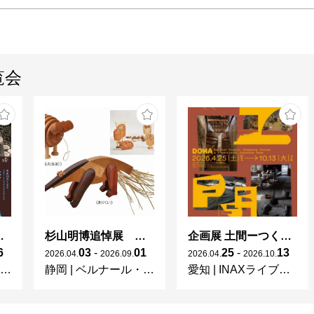
覧会
 × 濱田庄司 ー山本爲三郎コレクションより」
杉山明博追悼展 木とわたし―木工の妙技と美術教育
企画展 土間ーつくって、つかって、再発見ー
6
03
-
01
25
-
13
2026
.
04
.
2026
.
09
.
2026
.
04
.
2026
.
10
.
静岡
|
ベルナール・ビュフェ美術館
愛知
|
INAXライブミュージアム