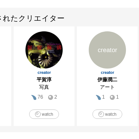
されたクリエイター
creator
creator
creator
平賀淳
伊藤潤二
写真
アート
76
2
1
1