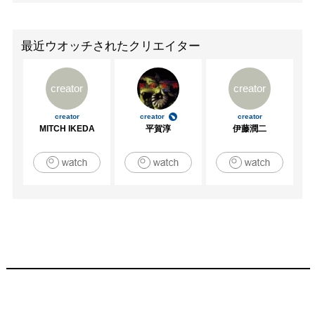
2012　個展　京王百貨店　聖積桜ケ丘店（東京）

2012　秋田の美術をリードする作家たち　あきたの美術

2014　個展　伊勢丹浦和店　（埼玉・さいたま市）

最近ウオッチされたクリエイター
2014　個展　伊勢丹府中店　（東京・府中市）

2014　第29回国民文化祭あきた　美術展　招待出品

creator
creator
2019　秋田美術作家協会若手7人展　はじまりの白　（秋
田・ココラボラトリー）

creator
creator
creator
2020　山本冬彦が選ぶ作家展～かわうそ画廊

MITCH IKEDA
平賀淳
伊藤潤二
2022　東京美術倶楽部～東美アートフェア個展～

2023　秋田空港ラウンジ『ＲＯＹＡＬＳＫＹ　ＲＯＵＮＧ
Ｅ』に作品を展示

2024　秋田魁新報カレンダーに作品が採用される

2025　秋田魁新報カレンダーに作品が採用される

2025　美術雑誌アートコレクターズ"完売作家特集"に掲載