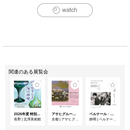
2009　第一美術協会展 第一美術協会賞(最高賞) 

2009　AKITA ART JUNGLE 2009 旧秋田現代美術展（秋田
県立美術館）

2009　個展　ギャラリー杉　（秋田・秋田市）

2010　個展　丸広百貨店　川越店　（埼玉・川越市）

2010　秋田県秀作美術展（秋田県立美術館）

2010　個展 湯沢文化会館（秋田・湯沢市）

2010　個展　高松天満屋　 （香川・高松市）

2010　個展　天満屋　広島アルパーク店　（広島・広島
市）

2010　AKITA ART JUNGLE 2010（秋田・秋田市）2011年

2011　個展　福屋　八丁堀本店　（広島・広島市）

関連のある展覧会
2011　個展　京王百貨店　　（東京）

2011　個展　近鉄百貨店　阿倍野店　（大阪・大阪市）

2011　個展　近鉄百貨店　橿原店　（奈良・橿原市）

2011　第一美術協会展　損保ジャパン財団奨励賞

2011　県展　招待出品　（秋田）

2011　個展　高松天満屋　（香川）

2026年度 特別展「ガレとドーム、アール･ヌーヴォーのガラス 水辺のやすらぎ、海の神秘」
アサヒグループ大山崎山荘美術館 開館30周年記念展「没後100年 クロード・モネ」
ベルナール・ビュフェと写真 ーカメラがとらえたビュフェとその時代、そして21 世紀へ
2011　個展　川徳百貨店　（岩手・盛岡）

長野
|
北澤美術館
京都
|
アサヒグループ大山崎山荘美術館
静岡
|
ベルナール・ビュフェ美術館
2011　AKITA ART JUNGLE 2011　　（秋田・秋田市）

2012　第一美術協会　審査員
