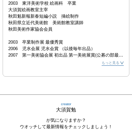
2003　東洋美術学校 絵画科　卒業

大須賀絵画教室主宰

秋田魁新報新春短編小説　挿絵制作

秋田県立近代美術館　美術館教室講師

秋田美術作家協会会員

2003　卒業制作展 最優秀賞

2006　児水会展 児水会賞 （以後毎年出品）

2007　第一美術協会展 初出品 第一美術展賞(公募の部最高
賞)（以後毎年出品）

もっと見る
2008　第一美術協会 準会員推挙 

2008　第一美術協会展 準会員佳作賞 

2008　由利本荘美術展 出品 （以後毎年出品） 

2008　秋田美術作家協会 初出品 秋田美術作家協会賞(最高
賞) （以後毎年出品） 

2008　Pax Arts Asia x Azabu Art Salon Tokyo 企画展 

creator
2008　The Drawing Exhibition ”JOY” 出品 （中国・北京） 

大須賀勉
2008　スペイン美術賞展 出品 （スペイン・コミージャ
ス） 

が気になりますか？
2009　第一美術協会 会員推挙

ウオッチして最新情報をチェックしましょう！