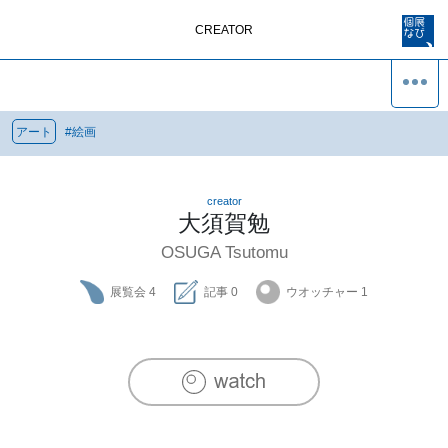
CREATOR
アート
#
絵画
creator
大須賀勉
OSUGA Tsutomu
展覧会
4
記事
0
ウオッチャー
1