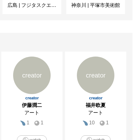
広島
|
フジタスクエアまるくる大野
神奈川
|
平塚市美術館
京
creator
creator
creator
creator
伊藤潤二
福井欧夏
アート
アート
1
1
10
1