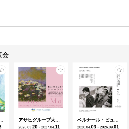
覧会
ガレとドーム、アール･ヌーヴォーのガラス 水辺のやすらぎ、海の神秘」
アサヒグループ大山崎山荘美術館 開館30周年記念展「没後100年 クロード・モネ」
ベルナール・ビュフェと写真 ーカメラがとらえたビュフェとその時代、そして21 世紀へ
6
20
-
11
03
-
01
2026
.
03
.
2027
.
04
.
2026
.
04
.
2026
.
09
.