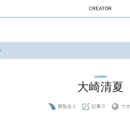
CREATOR
品
creator
大崎清夏
展覧会
1
記事
0
ウ