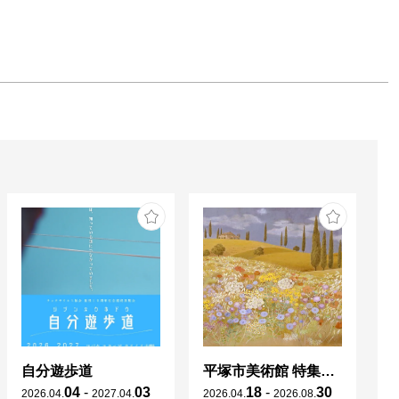
自分遊歩道
平塚市美術館 特集展 花の表現、その多様性／特別展示 新収蔵品展
04
-
03
18
-
30
2026
.
04
.
2027
.
04
.
2026
.
04
.
2026
.
08
.
20