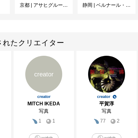
京都
|
アサヒグループ大山崎山荘美術館
静岡
|
ベルナール・ビュフェ美術館
されたクリエイター
creator
creator
creator
MITCH IKEDA
平賀淳
写真
写真
1
1
77
2