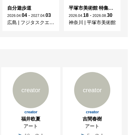
自分遊歩道
平塚市美術館 特集展 花の表現、その多様性／特別展示 新収蔵品展
04
-
03
18
-
30
2026
.
04
.
2027
.
04
.
2026
.
04
.
2026
.
08
.
20
広島
|
フジタスクエアまるくる大野
神奈川
|
平塚市美術館
京
creator
creator
creator
creator
福井欧夏
吉間春樹
アート
アート