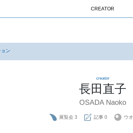
CREATOR
ション
creator
長田直子
OSADA Naoko
展覧会
3
記事
0
ウ