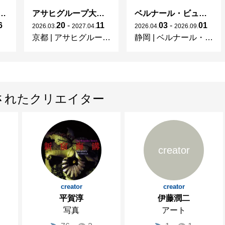
ガレとドーム、アール･ヌーヴォーのガラス 水辺のやすらぎ、海の神秘」
アサヒグループ大山崎山荘美術館 開館30周年記念展「没後100年 クロード・モネ」
ベルナール・ビュフェと写真 ーカメラがとらえたビュフェとその時代、そして21 世紀へ
6
20
-
11
03
-
01
2026
.
03
.
2027
.
04
.
2026
.
04
.
2026
.
09
.
京都
|
アサヒグループ大山崎山荘美術館
静岡
|
ベルナール・ビュフェ美術館
されたクリエイター
creator
creator
creator
平賀淳
伊藤潤二
写真
アート