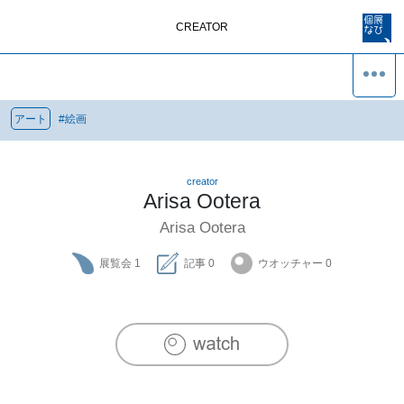
CREATOR
アート
#
絵画
creator
Arisa Ootera
Arisa Ootera
展覧会
1
記事
0
ウオッチャー
0