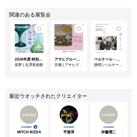
関連のある展覧会
2026年度 特別展「ガレとドーム、アール･ヌーヴォーのガラス 水辺のやすらぎ、海の神秘」
アサヒグループ大山崎山荘美術館 開館30周年記念展「没後100年 クロード・モネ」
ベルナール・ビュフェと写真 ーカメラがとらえたビュフェとその時代、そして21 世紀へ
長野
|
北澤美術館
京都
|
アサヒグループ大山崎山荘美術館
静岡
|
ベルナール・ビュフェ美術館
最近ウオッチされたクリエイター
creator
creator
creator
creator
creator
MITCH IKEDA
平賀淳
伊藤潤二