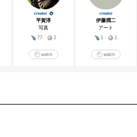
creator
creator
平賀淳
伊藤潤二
写真
アート
77
2
1
1