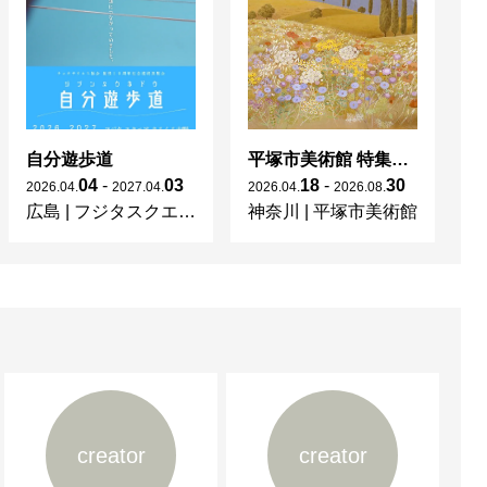
自分遊歩道
平塚市美術館 特集展 花の表現、その多様性／特別展示 新収蔵品展
04
-
03
18
-
30
2026
.
04
.
2027
.
04
.
2026
.
04
.
2026
.
08
.
20
広島
|
フジタスクエアまるくる大野
神奈川
|
平塚市美術館
京
creator
creator