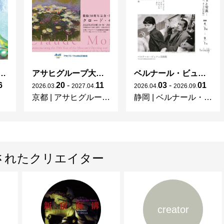
ガレとドーム、アール･ヌーヴォーのガラス 水辺のやすらぎ、海の神秘」
アサヒグループ大山崎山荘美術館 開館30周年記念展「没後100年 クロード・モネ」
ベルナール・ビュフェと写真 ーカメラがとらえたビュフェとその時代、そして21 世紀へ
6
20
-
11
03
-
01
2026
.
03
.
2027
.
04
.
2026
.
04
.
2026
.
09
.
京都
|
アサヒグループ大山崎山荘美術館
静岡
|
ベルナール・ビュフェ美術館
されたクリエイター
creator