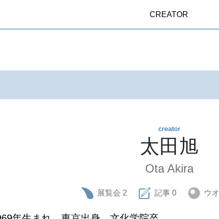
CREATOR
creator
太田旭
Ota Akira
展覧会
2
記事
0
ウ
969年生まれ、東京出身、文化学院卒。
