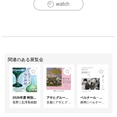
関連のある展覧会
2026年度 特別展「ガレとドーム、アール･ヌーヴォーのガラス 水辺のやすらぎ、海の神秘」
アサヒグループ大山崎山荘美術館 開館30周年記念展「没後100年 クロード・モネ」
ベルナール・ビュフェと写真 ーカメラがとらえたビュフェとその時代、そして21 世紀へ
長野
|
北澤美術館
京都
|
アサヒグループ大山崎山荘美術館
静岡
|
ベルナール・ビュフェ美術館