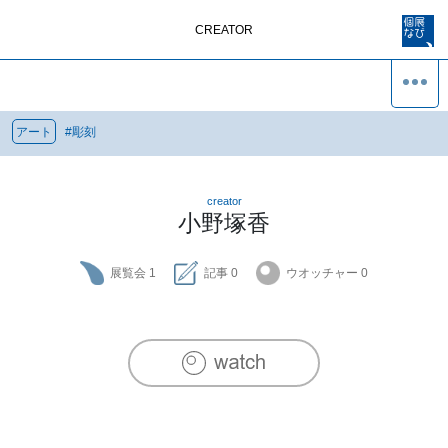
CREATOR
アート
#
彫刻
creator
小野塚香
展覧会
1
記事
0
ウオッチャー
0