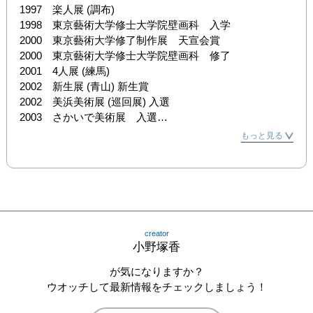
1997　楽人展 (調布)

1998　東京藝術大学修士大学院壁画科　入学

2000　東京藝術大学修了制作展　天宣会賞

2000　東京藝術大学修士大学院壁画科　修了

2001　4人展 (練馬)

2002　新生展 (青山) 新生賞

2002　美浜美術展 (巡回展) 入選

2003　さかいで美術展　入選

2004　楽人展 (大阪)

もっと見る
2005　楽人展（日本橋）

2006　楽人展（麻布十番）

2008　小野塚香　楽人たちの世界展（大丸京都店・大丸心
斎橋店）

2009　小野塚香　楽人たちの世界展（大丸神戸店）

2010　グループ展「be my Art～アーティストからのおく
creator
りもの～展」（西武池袋本店）

小野塚香
2011　小野塚香　楽人たちの世界展（新生堂）

2011　野塚香展（池袋西武）
が気になりますか？
ウオッチして最新情報をチェックしましょう！