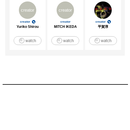
creator
creator
creator
creator
creator
Yuriko Shirou
MITCH IKEDA
平賀淳