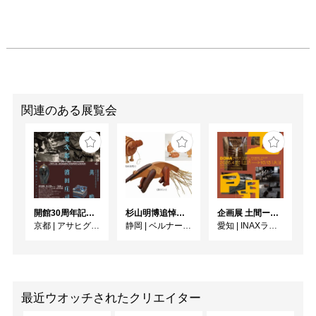
関連のある展覧会
開館30周年記念 山本爲三郎・河井寬次郎没後60年記念 「共鳴 河井寬次郎 × 濱田庄司 ー山本爲三郎コレクションより」
杉山明博追悼展 木とわたし―木工の妙技と美術教育
企画展 土間ーつくって、つかって、再発見ー
京都
|
アサヒグループ大山崎山荘美術館
静岡
|
ベルナール・ビュフェ美術館
愛知
|
INAXライブミュージアム
最近ウオッチされたクリエイター